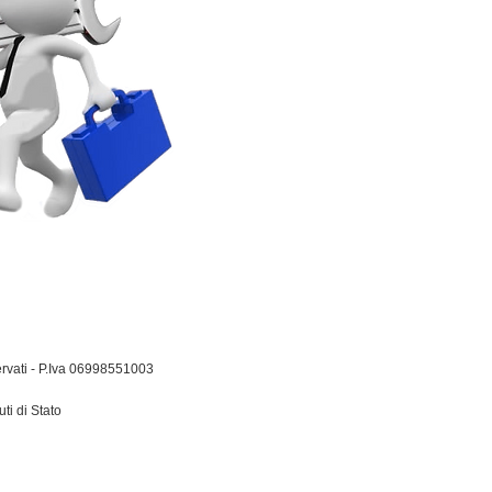
servati - P.Iva 06998551003
ti di Stato